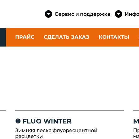
Сервис и поддержка
Инфо
ПРАЙС
СДЕЛАТЬ ЗАКАЗ
КОНТАКТЫ
КАТУШКИ
ШНУРЫ
SAILMAST
Спиннинговые
КАТЕРОВ 
eika
катушки
Шкоты и 
Фидерные катушки
яхт
ские
Катушки для
eika
Шнуры шв
ультралайта
Dock Cord
Силовые катушки
е
Канаты ш
rtini
❆ FLUO WINTER
M
Dock Line
Шнуры як
Зимняя леска флуоресцентной
П
rtini
расцветки
м
Anchor Co