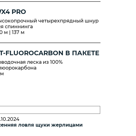
X4 PRO
ысокопрочный четырехпрядный шнур
ля спиннинга
0 м | 137 м
T-FLUOROCARBON В ПАКЕТЕ
водочная леска из 100%
люорокарбона
 м
.10.2024
сенняя ловля щуки жерлицами