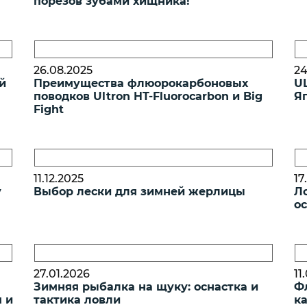
порезов зубами хищника!
26.08.2025
24
й
Преимущества флюорокарбоновых
U
поводков Ultron HT-Fluorocarbon и Big
Я
Fight
11.12.2025
17
у
Выбор лески для зимней жерлицы
Л
о
27.01.2026
11
Зимняя рыбалка на щуку: оснастка и
Ф
 и
тактика ловли
ка