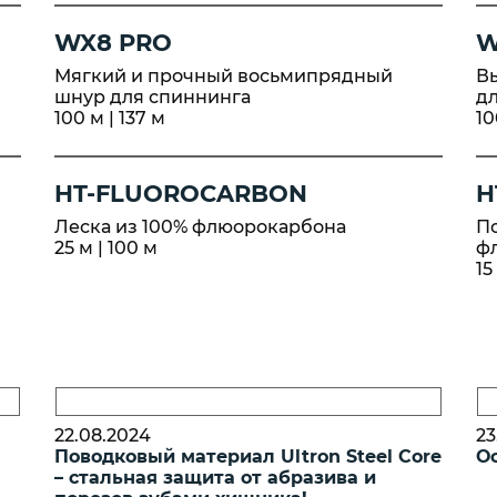
WX8 PRO
W
Мягкий и прочный восьмипрядный
В
шнур для спиннинга
д
100 м | 137 м
10
HT-FLUOROCARBON
H
Леска из 100% флюорокарбона
По
25 м | 100 м
ф
15
22.08.2024
23
Поводковый материал Ultron Steel Core
О
– стальная защита от абразива и