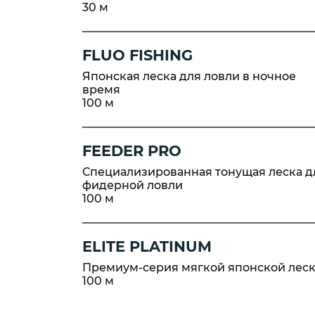
30 м
Пикерные у
Tubertini
ПЛЕТЕНЫЕ
Квивертипы
ШНУРЫ
FLUO FISHING
Японская леска для ловли в ночное
Плетеные
время
шнуры Momoi
100 м
Плетеные
шнуры Ultron
Плетеные
FEEDER PRO
шнуры ProJig
Специализированная тонущая леска д
фидерной ловли
100 м
ELITE PLATINUM
Премиум-серия мягкой японской лес
100 м