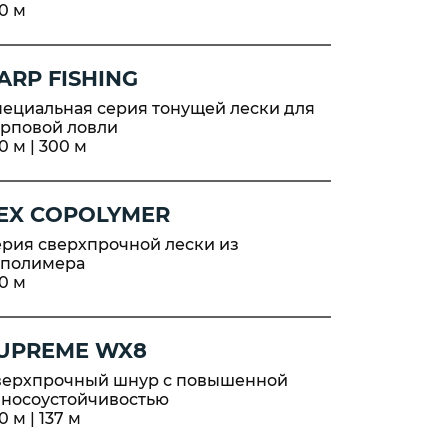
материал
0 м
корные
ne
вающие
ARP FISHING
ord
пециальная серия тонущей лески для
етический
арповой ловли
Cord
0 м | 300 м
EX COPOLYMER
ерия сверхпрочной лески из
ополимера
0 м
UPREME WX8
верхпрочный шнур с повышенной
зносоустойчивостью
0 м | 137 м