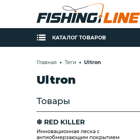
КАТАЛОГ ТОВАРОВ
РЫБОЛОВНАЯ
УДИЛИЩА
Главная
Теги
Ultron
ЛЕСКА
Штекерные
Ultron
спиннинги S
Леска Momoi
(Tubertini)
Леска Ultron
Телескопиче
Зимняя леска
спиннинги S
Товары
Momoi
(Tubertini)
Зимняя леска
Поплавочны
Ultron
удилища Tube
❆ RED KILLER
Леска из
Фидерные
Инновационная леска с
флюорокарбона
удилища Tube
антиобмерзающим покрытием