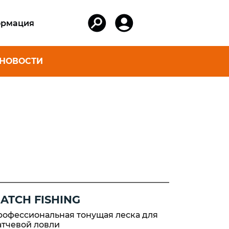
рмация
НОВОСТИ
АКСЕССУАРЫ
ER ДЛЯ
Коробки и ведра
И ЯХТ
Шнуры для лодок,
фалы для
катеров и яхт
Шнуры для спорта
артовые
и туризма
Защитные перчатки
вартовые
Плетеные шнуры
ATCH FISHING
из кевлара
орные
рофессиональная тонущая леска для
Поводковый
атчевой ловли
rd