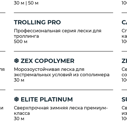
30 м | 50 м
10
дилища
Канаты я
Anchor Li
Лини пла
TROLLING PRO
C
Floating C
Профессиональная серия лески для
С
Трос синт
троллинга
к
PE Cross-
500 м
10
❆ ZEX COPOLYMER
Z
ля
Морозоустойчивая леска для
С
экстремальных условий из сополимера
с
30 м
10
❆ ELITE PLATINUM
S
ки
Сверхпрочная зимняя леска премиум-
С
класса
и
30 м
10