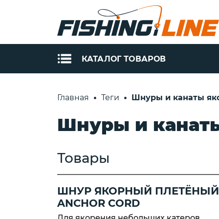
КАТАЛОГ ТОВАРОВ
РЫБОЛОВНАЯ
УДИЛИЩА
Главная
Теги
Шнуры и канаты як
ЛЕСКА
Штекерные
Шнуры и канат
спиннинги S
Леска Momoi
(Tubertini)
Леска Ultron
Телескопиче
Зимняя леска
спиннинги S
Товары
Momoi
(Tubertini)
Зимняя леска
Поплавочны
Ultron
удилища Tube
ШНУР ЯКОРНЫЙ ПЛЕТЁНЫЙ
Леска из
ANCHOR CORD
Фидерные
флюорокарбона
удилища Tube
Для якорения небольших катеров,