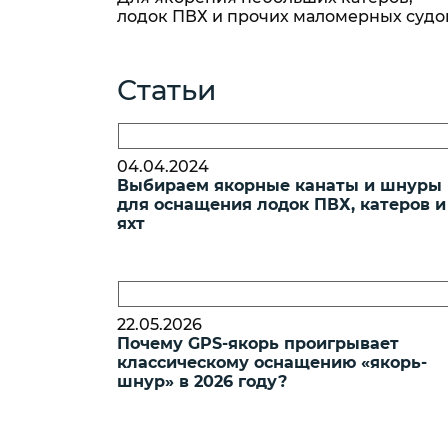
Пикерные у
лодок ПВХ и прочих маломерных судо
Tubertini
ПЛЕТЕНЫЕ
Квивертипы
ШНУРЫ
Статьи
Плетеные
шнуры Momoi
Плетеные
04.04.2024
шнуры Ultron
Выбираем якорные канаты и шнуры
для оснащения лодок ПВХ, катеров и
Плетеные
яхт
шнуры ProJig
22.05.2026
Почему GPS-якорь проигрывает
классическому оснащению «якорь-
шнур» в 2026 году?