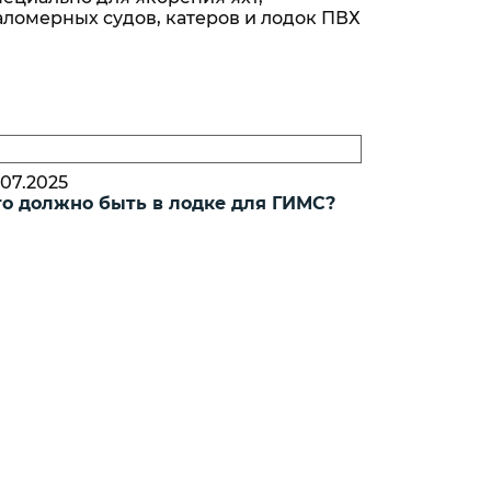
материал
ломерных судов, катеров и лодок ПВХ
корные
ne
вающие
ord
етический
Cord
.07.2025
то должно быть в лодке для ГИМС?