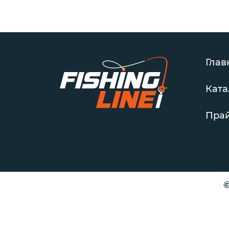
Глав
Ката
Прай
©
Интересуют оптовые закупки? Напишите нам!
Менеджер оптового отдела на связи: