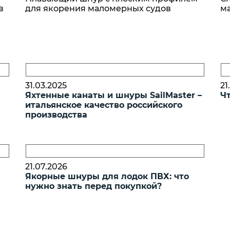
дилища
в
для якорения маломерных судов
ма
Канаты я
Anchor Li
Лини пла
Floating C
Трос синт
PE Cross-
31.03.2025
21
Яхтенные канаты и шнуры SailMaster –
Ч
итальянское качество российского
производства
21.07.2026
Якорные шнуры для лодок ПВХ: что
нужно знать перед покупкой?