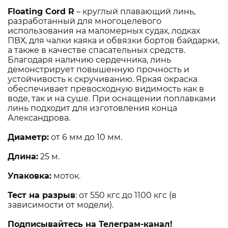
Floating Cord R
– круглый плавающий линь,
разработанный для многоцелевого
использования на маломерных судах, лодках
ПВХ, для чалки каяка и обвязки бортов байдарки,
а также в качестве спасательных средств.
Благодаря наличию сердечника, линь
демонстрирует повышенную прочность и
устойчивость к скручиванию. Яркая окраска
обеспечивает превосходную видимость как в
воде, так и на суше. При оснащении поплавками
линь подходит для изготовления конца
Александрова.
Диаметр:
от 6 мм до 10 мм.
Длина:
25 м.
Упаковка:
моток.
Тест на разрыв
: от 550 кгс до 1100 кгс (в
зависимости от модели).
Подписывайтесь на Телеграм-канал!