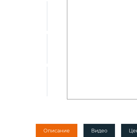
Пикерные у
Tubertini
ПЛЕТЕНЫЕ
Квивертипы
ШНУРЫ
Плетеные
шнуры Momoi
Плетеные
шнуры Ultron
Плетеные
шнуры ProJig
Описание
Видео
Це