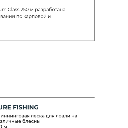
um Class 250 м разработана
ваний по карповой и
URE FISHING
HI-MAX
иннинговая леска для ловли на
Универсал
азличные блесны
прозрачно
0 м
100 м