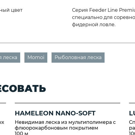
ный цвет
Серия Feeder Line Premi
специально для соревно
фидерной ловле.
 леска
Momoi
Рыболовная леска
ЕСОВАТЬ
HAMELEON NANO-SOFT
L
ых
Невидимая леска из мультиполимера с
Сп
флюорокарбоновым покрытием
р
100 м
10