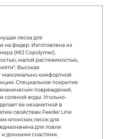
нущая леска для
 на фидер. Изготовлена из
ера (MIJ Copolymer).
остью, малой растяжимостью,
мяти". Высокая
ет максимально комфортной
анции. Специальное покрытие
механических повреждений,
и соленой воды. Угольно-
 делает ее незаметной в
этим свойствам Feeder Line
ших японских лесок для
едназначена для ловли
и донными снастями.