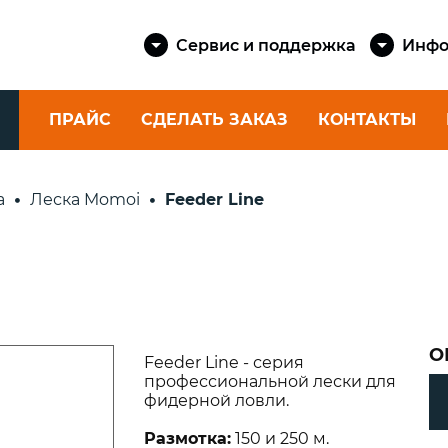
Сервис и поддержка
Инфо
ПРАЙС
СДЕЛАТЬ ЗАКАЗ
КОНТАКТЫ
КАТУШКИ
ШНУРЫ
а
Леска Momoi
Feeder Line
SAILMAST
Спиннинговые
КАТЕРОВ 
eika
катушки
Шкоты и 
Фидерные катушки
яхт
ские
Катушки для
eika
Шнуры шв
ультралайта
Dock Cord
Силовые катушки
О
Feeder Line - серия
е
Канаты ш
профессиональной лески для
rtini
Dock Line
фидерной ловли.
Шнуры як
rtini
Размотка:
150 и 250 м.
Anchor Co