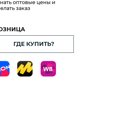
материал
нать оптовые цены и
корные
елать заказ
ne
вающие
ord
ОЗНИЦА
етический
ГДЕ КУПИТЬ?
Cord