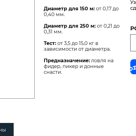
Уз
дилища
Канаты я
сд
Диаметр для 150 м:
от 0,17 до
Anchor Li
0,40 мм.
Лини пла
Диаметр для 250 м:
от 0,21 до
Floating C
Р
0,31 мм.
Трос синт
Тест:
от 3,5 до 15,0 кг в
PE Cross-
зависимости от диаметра.
Предназначение:
ловля на
фидер, пикер и донные
снасти.
ны