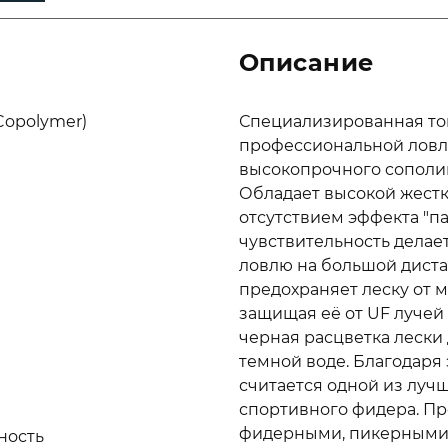
Описание
Copolymer)
Специализированная то
профессиональной ловли
высокопрочного cополим
Обладает высокой жестк
отсутствием эффекта "па
чувствительность дела
ловлю на большой дист
предохраняет леску от 
защищая её от UF лучей 
черная расцветка лески
темной воде. Благодаря 
считается одной из луч
спортивного фидера. Пр
фидерными, пикерными 
ность