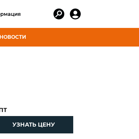
рмация
НОВОСТИ
АКСЕССУАРЫ
ER ДЛЯ
Коробки и ведра
И ЯХТ
Шнуры для лодок,
фалы для
катеров и яхт
Шнуры для спорта
артовые
и туризма
Защитные перчатки
ПТ
вартовые
Плетеные шнуры
УЗНАТЬ ЦЕНУ
из кевлара
орные
Поводковый
rd