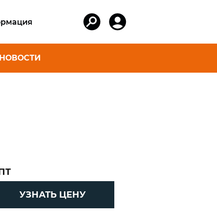
рмация
НОВОСТИ
АКСЕССУАРЫ
ER ДЛЯ
Коробки и ведра
И ЯХТ
Шнуры для лодок,
фалы для
катеров и яхт
Шнуры для спорта
артовые
и туризма
Защитные перчатки
ПТ
вартовые
Плетеные шнуры
УЗНАТЬ ЦЕНУ
из кевлара
орные
Поводковый
rd