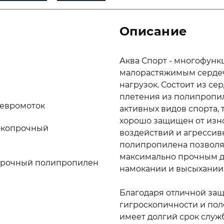
Описание
Аква Спорт - многофун
малорастяжимым сердеч
нагрузок. Состоит из се
плетения из полипропил
, евромоток
активных видов спорта, 
хорошо защищен от изно
окопрочный
воздействий и агрессив
полипропилена позволя
максимально прочным 
опрочный полипропилен
намокании и высыхании
Благодаря отличной защ
гигроскопичности и по
имеет долгий срок служ