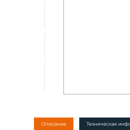
Пикерные у
Tubertini
ПЛЕТЕНЫЕ
Квивертипы
ШНУРЫ
Плетеные
шнуры Momoi
Плетеные
шнуры Ultron
Плетеные
шнуры ProJig
Описание
Техническая инф