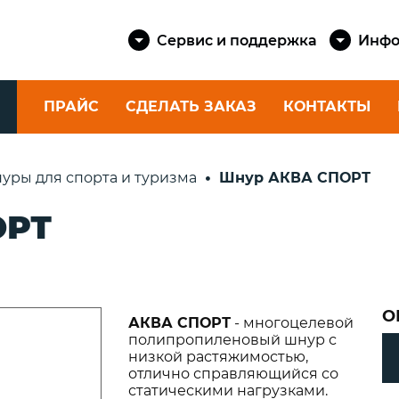
Сервис и поддержка
Инфо
ПРАЙС
СДЕЛАТЬ ЗАКАЗ
КОНТАКТЫ
КАТУШКИ
ШНУРЫ
уры для спорта и туризма
Шнур АКВА СПОРТ
SAILMAST
Спиннинговые
КАТЕРОВ 
ОРТ
eika
катушки
Шкоты и 
Фидерные катушки
яхт
ские
Катушки для
eika
Шнуры шв
ультралайта
Dock Cord
Силовые катушки
О
АКВА СПОРТ
- многоцелевой
е
Канаты ш
полипропиленовый шнур с
rtini
Dock Line
низкой растяжимостью,
отлично справляющийся со
Шнуры як
rtini
статическими нагрузками.
Anchor Co