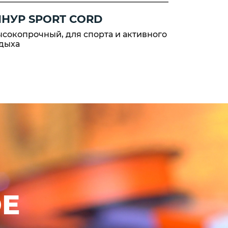
НУР SPORT CORD
ШНУР 
сокопрочный, для спорта и активного
Высокопро
дыха
ОЕ