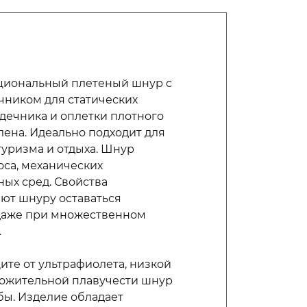
кциональный плетеный шнур с
ником для статических
рдечника и оплетки плотного
ена. Идеально подходит для
туризма и отдыха. Шнур
са, механических
ных сред. Свойства
ют шнуру оставаться
даже при множественном
.
ите от ультрафиолета, низкой
ложительной плавучести шнур
бы. Изделие обладает