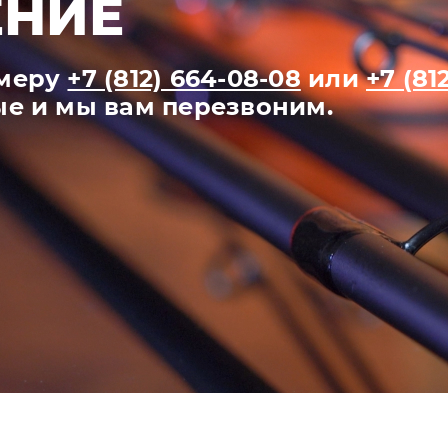
НИЕ
омеру
+7 (812) 664-08-08
или
+7 (81
ые и мы вам перезвоним.