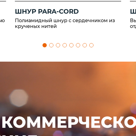
ШНУР PARA-CORD
Ш
ью
Полиамидный шнур с сердечником из
Вы
крученых нитей
от
 КОММЕРЧЕСК