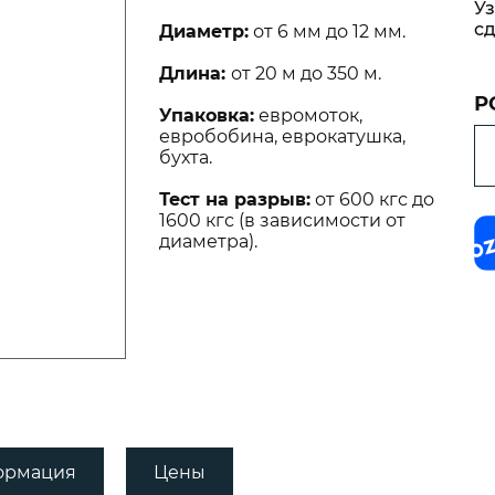
Уз
дилища
Канаты я
сд
Диаметр:
от 6 мм до 12 мм.
Anchor Li
Длина:
от 20 м до 350 м.
Лини пла
Floating C
Р
Упаковка:
евромоток,
Трос синт
евробобина, еврокатушка,
бухта.
PE Cross-
Тест на разрыв:
от 600 кгс до
1600 кгс (в зависимости от
диаметра).
ормация
Цены