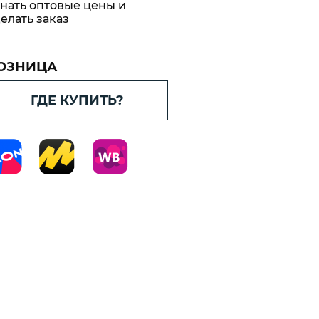
материал
нать оптовые цены и
корные
елать заказ
ne
вающие
ord
ОЗНИЦА
етический
ГДЕ КУПИТЬ?
Cord