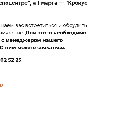
материал
споцентре”, а 1 марта — “Крокус
корные
ne
вающие
шаем вас встретиться и обсудить
ord
ничество.
Для этого необходимо
етический
е с менеджером нашего
Cord
 С ним можно связаться:
402 52 25
p