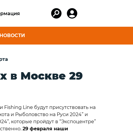
рмация
НОВОСТИ
АКСЕССУАРЫ
рта
ER ДЛЯ
Коробки и ведра
И ЯХТ
х в Москве 29
Шнуры для лодок,
фалы для
катеров и яхт
Шнуры для спорта
артовые
и туризма
Защитные перчатки
Fishing Line будут присутствовать на
вартовые
Плетеные шнуры
ота и Рыболовство на Руси 2024” и
из кевлара
24”, которые пройдут в “Экспоцентре”
орные
Поводковый
тственно.
29 февраля наши
rd