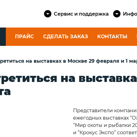
Сервис и поддержка
Инфо
ПРАЙС
СДЕЛАТЬ ЗАКАЗ
КОНТАКТЫ
КАТУШКИ
ШНУРЫ
етиться на выставках в Москве 29 февраля и 1 ма
SAILMAST
Спиннинговые
КАТЕРОВ 
ретиться на выставка
eika
катушки
Шкоты и 
Фидерные катушки
та
яхт
ские
Катушки для
eika
Шнуры шв
ультралайта
Dock Cord
Силовые катушки
Представители компании 
е
Канаты ш
rtini
ежегодных выставках “Ох
Dock Line
“Мир охоты и рыбалки 20
Шнуры як
и “Крокус Экспо” соотве
rtini
Anchor Co