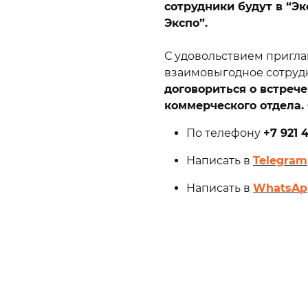
сотрудники будут в “Эк
дилища
Канаты я
Экспо”.
Anchor Li
Лини пла
С удовольствием пригла
Floating C
взаимовыгодное сотруд
Трос синт
договориться о встреч
PE Cross-
коммерческого отдела.
По телефону
+7 921 
Написать в
Telegram
Написать в
WhatsAp