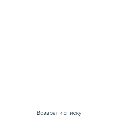
Пикерные у
Tubertini
ПЛЕТЕНЫЕ
Квивертипы
ШНУРЫ
Плетеные
шнуры Momoi
Плетеные
шнуры Ultron
Плетеные
шнуры ProJig
Возврат к списку