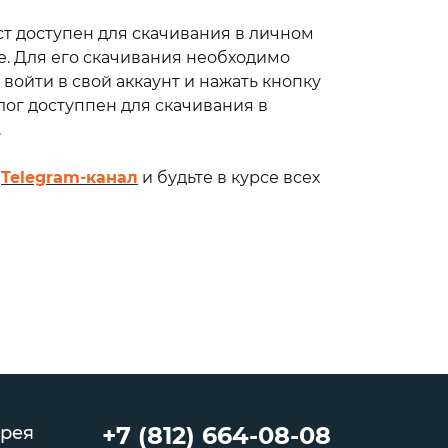
материал
корные
т доступен для скачивания в личном
ne
е. Для его скачивания необходимо
вающие
войти в свой аккаунт и нажать кнопку
ord
алог доступпен для скачивания в
етический
.
Cord
ш
Telegram-канал
и будьте в курсе всех
+7 (812) 664-08-08
рея