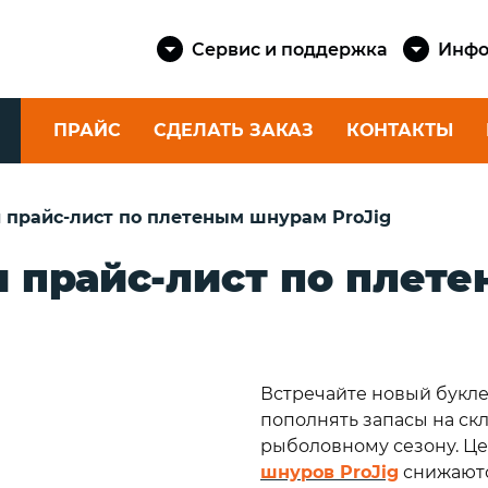
Сервис и поддержка
Инфо
ПРАЙС
СДЕЛАТЬ ЗАКАЗ
КОНТАКТЫ
КАТУШКИ
ШНУРЫ
и прайс-лист по плетеным шнурам ProJig
SAILMAST
Спиннинговые
КАТЕРОВ 
и прайс-лист по плет
eika
катушки
Шкоты и 
Фидерные катушки
яхт
ские
Катушки для
eika
Шнуры шв
ультралайта
Dock Cord
Силовые катушки
Встречайте новый букле
е
Канаты ш
rtini
пополнять запасы на скл
Dock Line
рыболовному сезону. Ц
Шнуры як
шнуров ProJig
снижаютс
rtini
Anchor Co