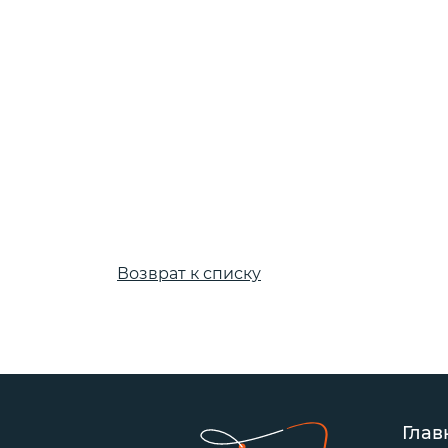
Пикерные у
Tubertini
ПЛЕТЕНЫЕ
Квивертипы
ШНУРЫ
Плетеные
шнуры Momoi
Плетеные
шнуры Ultron
Плетеные
шнуры ProJig
Возврат к списку
Глав