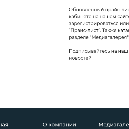
дилища
Канаты я
Обновлённый прайс-лис
Anchor Li
кабинете на нашем сайт
Лини пла
зарегистрироваться или 
Floating C
“Прайс-лист”. Также кат
Трос синт
разделе "Медиагалерея"
PE Cross-
Подписывайтесь на на
новостей
ная
О компании
Медиагале