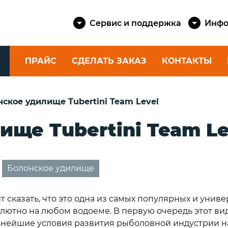
Сервис и поддержка
Инфо
ПРАЙС
СДЕЛАТЬ ЗАКАЗ
КОНТАКТЫ
КАТУШКИ
ШНУРЫ
ское удилище Tubertini Team Level
SAILMAST
Спиннинговые
КАТЕРОВ 
ище Tubertini Team Le
eika
катушки
Шкоты и 
Фидерные катушки
яхт
ские
Катушки для
eika
Шнуры шв
ультралайта
Болонское удилище
Dock Cord
Силовые катушки
е
Канаты ш
rtini
т сказать, что это одна из самых популярных и унив
Dock Line
олютно на любом водоеме. В первую очередь этот ви
Шнуры як
rtini
 дальнейшие условия развития рыболовной индустрии
Anchor Co