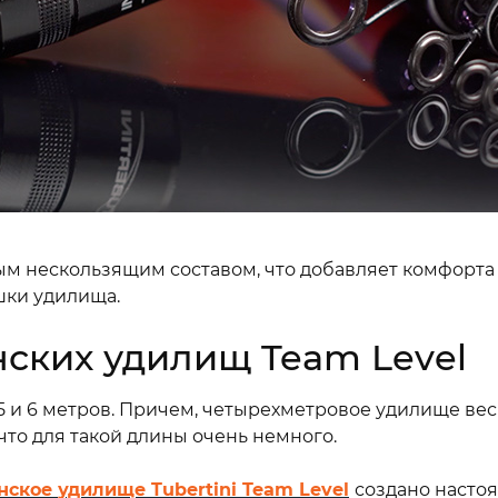
м нескользящим составом, что добавляет комфорта 
шки удилища.
ских удилищ Team Level
, 5 и 6 метров. Причем, четырехметровое удилище вес
что для такой длины очень немного.
нское
удилище
Tubertini Team Level
создано насто