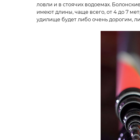
ловли и в стоячих водоемах. Болонск
Пикерные у
Tubertini
имеют длины, чаще всего, от 4 до 7 ме
ПЛЕТЕНЫЕ
удилище будет либо очень дорогим, л
Квивертипы
ШНУРЫ
Плетеные
шнуры Momoi
Плетеные
шнуры Ultron
Плетеные
шнуры ProJig