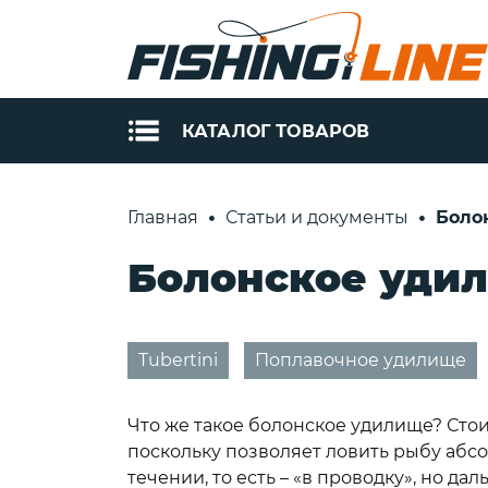
КАТАЛОГ ТОВАРОВ
РЫБОЛОВНАЯ
УДИЛИЩА
Главная
Статьи и документы
Болон
ЛЕСКА
Штекерные
Болонское удил
спиннинги S
Леска Momoi
(Tubertini)
Леска Ultron
Телескопиче
Зимняя леска
спиннинги S
Momoi
Tubertini
Поплавочное удилище
(Tubertini)
Зимняя леска
Поплавочны
Ultron
удилища Tube
Что же такое болонское удилище? Стои
Леска из
Фидерные
поскольку позволяет ловить рыбу абс
флюорокарбона
удилища Tube
течении, то есть – «в проводку», но