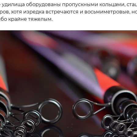
ие удилища оборудованы пропускными кольцами, ст
дилища
Канаты я
тров, хотя изредка встречаются и восьмиметровые, н
Anchor Li
ибо крайне тяжелым.
Лини пла
Floating C
Трос синт
PE Cross-