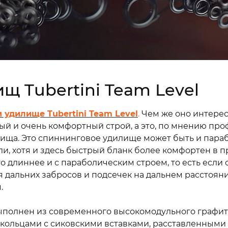
щ Tubertini Team Level
 удилище Tubertini
Team Level
.
Чем же оно интерес
ый и очень комфортный строй, а это, по мнению пр
лища. Это спиннинговое удилище может быть и параб
ли, хотя и здесь быстрый бланк более комфортен в пр
длиннее и с параболическим строем, то есть если о
ся дальних забросов и подсечек на дальнем расстоян
.
ыполнен из современного высокомодульного графит
ольцами с сиковскими вставками, расставленными 