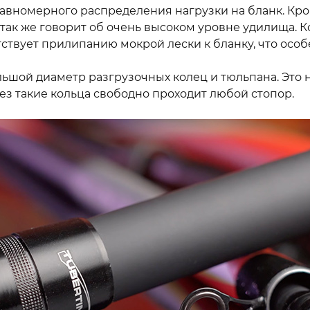
вномерного распределения нагрузки на бланк. Кроме
так же говорит об очень высоком уровне удилища. Кс
тствует прилипанию мокрой лески к бланку, что осо
ольшой диаметр разгрузочных колец и тюльпана. Эт
ез такие кольца свободно проходит любой стопор.