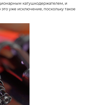
материал
ационарным катушкодержателем, и
корные
о это уже исключение, поскольку такое
ne
вающие
ord
етический
Cord